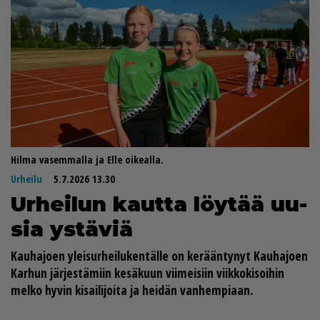
Hilma vasemmalla ja Elle oikealla.
Urheilu
5.7.2026 13.30
Ur­hei­lun kaut­ta löy­tää uu­
sia ys­tä­viä
Kau­ha­jo­en ylei­sur­hei­lu­ken­täl­le on ke­rään­ty­nyt Kau­ha­jo­en
Kar­hun jär­jes­tä­miin ke­sä­kuun vii­mei­siin viik­ko­ki­soi­hin
mel­ko hy­vin ki­sai­li­joi­ta ja hei­dän van­hem­pi­aan.