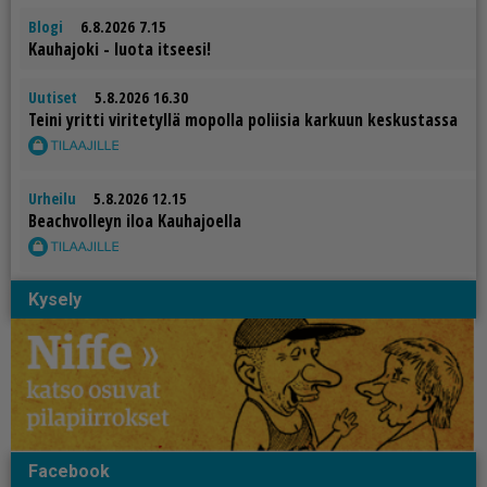
Blogi
6.8.2026 7.15
Kau­ha­jo­ki - luo­ta it­see­si!
Uutiset
5.8.2026 16.30
Tei­ni yrit­ti vi­ri­te­tyl­lä mo­pol­la po­lii­sia kar­kuun kes­kus­tas­sa
Urheilu
5.8.2026 12.15
Be­ach­vol­leyn iloa Kau­ha­jo­el­la
Kysely
Facebook