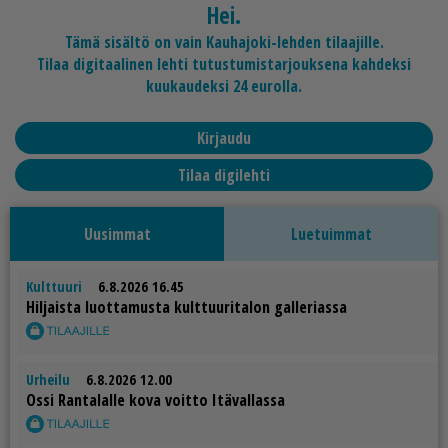
Hei.
Tämä sisältö on vain Kauhajoki-lehden tilaajille.
Tilaa digitaalinen lehti tutustumistarjouksena kahdeksi
kuukaudeksi 24 eurolla.
Kirjaudu
Tilaa digilehti
Uusimmat
Luetuimmat
Kulttuuri
6.8.2026 16.45
Hil­jais­ta luot­ta­mus­ta kult­tuu­ri­ta­lon gal­le­ri­as­sa
Urheilu
6.8.2026 12.00
Os­si Ran­ta­lal­le kova voit­to Itä­val­las­sa