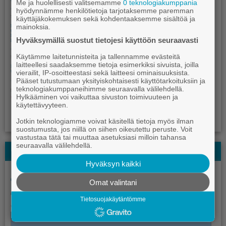
Me ja huolellisesti valitsemamme
0 teknologiakumppania
hyödynnämme henkilötietoja tarjotaksemme paremman
käyttäjäkokemuksen sekä kohdentaaksemme sisältöä ja
mainoksia.
Hyväksymällä suostut tietojesi käyttöön seuraavasti
Käytämme laitetunnisteita ja tallennamme evästeitä
laitteellesi saadaksemme tietoja esimerkiksi sivuista, joilla
vierailit, IP-osoitteestasi sekä laitteesi ominaisuuksista.
Pääset tutustumaan yksityiskohtaisesti käyttötarkoituksiin ja
teknologiakumppaneihimme seuraavalla välilehdellä.
Hylkääminen voi vaikuttaa sivuston toimivuuteen ja
käytettävyyteen.
Jotkin teknologiamme voivat käsitellä tietoja myös ilman
suostumusta, jos niillä on siihen oikeutettu peruste. Voit
vastustaa tätä tai muuttaa asetuksiasi milloin tahansa
seuraavalla välilehdellä.
Kauhajoki-lehden Kesälehti
Hyväksyn kaikki
Omat valintani
Tietosuojakäytäntömme