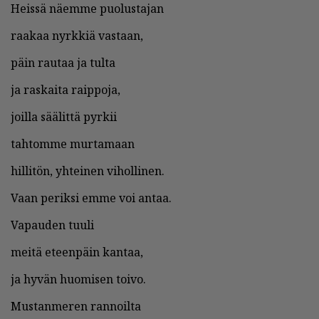
Heis­sä nä­em­me puo­lus­ta­jan
raa­kaa nyrk­kiä vas­taan,
päin rau­taa ja tul­ta
ja ras­kai­ta raip­po­ja,
joil­la sää­lit­tä pyr­kii
tah­tom­me mur­ta­maan
hil­li­tön, yh­tei­nen vi­hol­li­nen.
Vaan pe­rik­si em­me voi an­taa.
Va­pau­den tuu­li
mei­tä eteen­päin kan­taa,
ja hy­vän huo­mi­sen toi­vo.
Mus­tan­me­ren ran­noil­ta