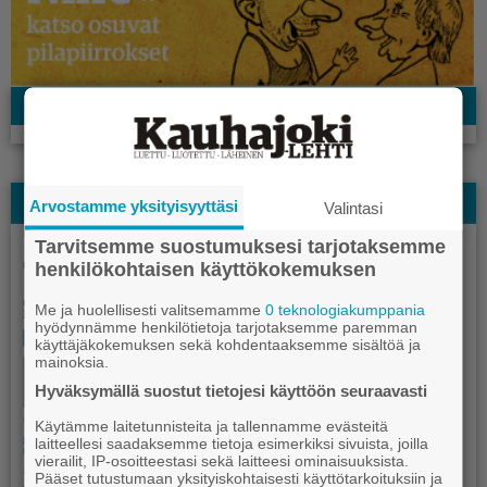
Facebook
Näköislehti
Arvostamme yksityisyyttäsi
Valintasi
Tarvitsemme suostumuksesi tarjotaksemme
henkilökohtaisen käyttökokemuksen
Me ja huolellisesti valitsemamme
0 teknologiakumppania
hyödynnämme henkilötietoja tarjotaksemme paremman
käyttäjäkokemuksen sekä kohdentaaksemme sisältöä ja
mainoksia.
Hyväksymällä suostut tietojesi käyttöön seuraavasti
Käytämme laitetunnisteita ja tallennamme evästeitä
laitteellesi saadaksemme tietoja esimerkiksi sivuista, joilla
vierailit, IP-osoitteestasi sekä laitteesi ominaisuuksista.
Pääset tutustumaan yksityiskohtaisesti käyttötarkoituksiin ja