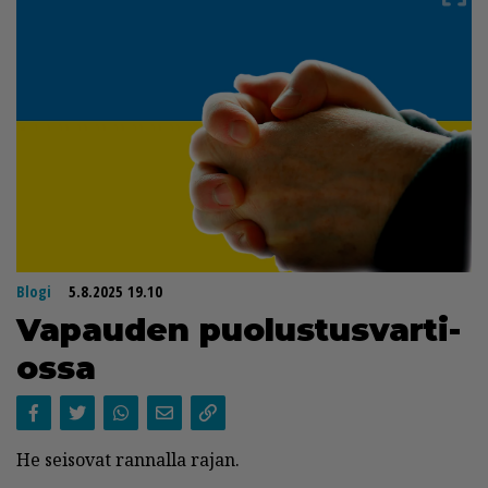
Blogi
5.8.2025 19.10
Va­pau­den puo­lus­tus­var­ti­
os­sa
He sei­so­vat ran­nal­la ra­jan.