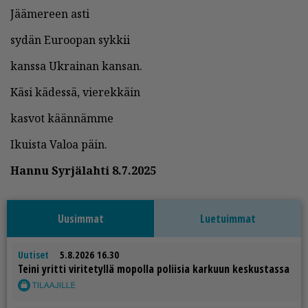
Jää­me­reen as­ti
sy­dän Eu­roo­pan syk­kii
kans­sa Uk­rai­nan kan­san.
Käsi kä­des­sä, vie­rek­käin
kas­vot kään­näm­me
Ikuis­ta Va­loa päin.
Han­nu Syr­jä­lah­ti 8.7.2025
Uusimmat
Luetuimmat
Uutiset
5.8.2026 16.30
Tei­ni yrit­ti vi­ri­te­tyl­lä mo­pol­la po­lii­sia kar­kuun kes­kus­tas­sa