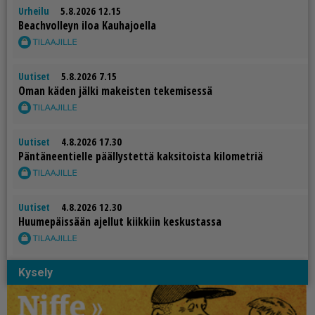
Urheilu
5.8.2026 12.15
Be­ach­vol­leyn iloa Kau­ha­jo­el­la
Uutiset
5.8.2026 7.15
Oman kä­den jäl­ki ma­keis­ten te­ke­mi­ses­sä
Uutiset
4.8.2026 17.30
Pän­tä­neen­tiel­le pääl­lys­tet­tä kak­si­tois­ta ki­lo­met­riä
Uutiset
4.8.2026 12.30
Huu­me­päis­sään ajel­lut kiik­kiin kes­kus­tas­sa
Kysely