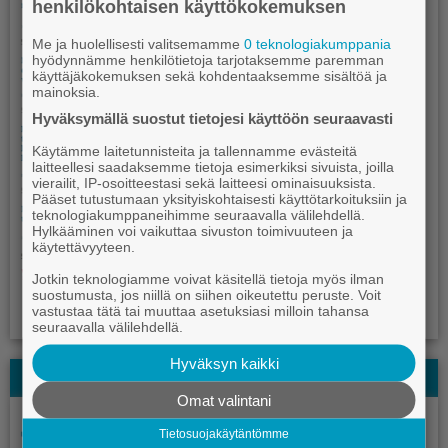
henkilökohtaisen käyttökokemuksen
Me ja huolellisesti valitsemamme
0 teknologiakumppania
hyödynnämme henkilötietoja tarjotaksemme paremman
käyttäjäkokemuksen sekä kohdentaaksemme sisältöä ja
mainoksia.
Hyväksymällä suostut tietojesi käyttöön seuraavasti
Käytämme laitetunnisteita ja tallennamme evästeitä
laitteellesi saadaksemme tietoja esimerkiksi sivuista, joilla
vierailit, IP-osoitteestasi sekä laitteesi ominaisuuksista.
Pääset tutustumaan yksityiskohtaisesti käyttötarkoituksiin ja
teknologiakumppaneihimme seuraavalla välilehdellä.
Hylkääminen voi vaikuttaa sivuston toimivuuteen ja
käytettävyyteen.
Jotkin teknologiamme voivat käsitellä tietoja myös ilman
suostumusta, jos niillä on siihen oikeutettu peruste. Voit
vastustaa tätä tai muuttaa asetuksiasi milloin tahansa
seuraavalla välilehdellä.
Hyväksyn kaikki
Kauhajoki-lehden Kesälehti
Omat valintani
Tietosuojakäytäntömme