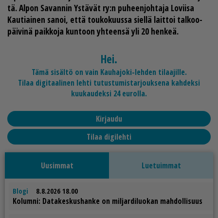
tä. Al­pon Sa­van­nin Ys­tä­vät ry:n pu­heen­joh­ta­ja
Lo­vii­sa
Kau­ti­ai­nen
sa­noi, et­tä tou­ko­kuus­sa siel­lä lait­toi tal­koo­
päi­vi­nä paik­ko­ja kun­toon yh­teen­sä yli 20 hen­keä.
Hei.
Tämä sisältö on vain Kauhajoki-lehden tilaajille.
Tilaa digitaalinen lehti tutustumistarjouksena kahdeksi
kuukaudeksi 24 eurolla.
Kirjaudu
Tilaa digilehti
Uusimmat
Luetuimmat
Blogi
8.8.2026 18.00
Ko­lum­ni: Da­ta­kes­kus­han­ke on mil­jar­di­luo­kan mah­dol­li­suus