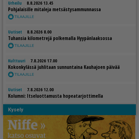
Urheilu
8.8.2026 13.45
Poh­ja­lai­sil­le mi­ta­le­ja met­säs­ty­sam­mun­nas­sa
Uutiset
8.8.2026 8.00
Tu­han­sia ki­lo­met­re­jä pol­ke­mal­la Hyy­pän­laak­sos­sa
Kulttuuri
7.8.2026 17.00
Ko­kon­ky­läs­sä juh­li­taan sun­nun­tai­na Kau­ha­jo­en päi­vää
Uutiset
7.8.2026 12.00
Ko­lum­ni: It­se­luot­ta­mus­ta ho­pe­a­tar­jot­ti­mel­la
Kysely