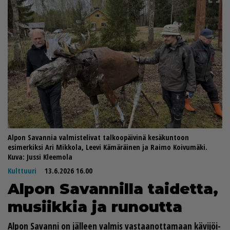
Alpon Savannia valmistelivat talkoopäivinä kesäkuntoon
esimerkiksi Ari Mikkola, Leevi Kämäräinen ja Raimo Koivumäki.
Kuva: Jussi Kleemola
Kulttuuri
13.6.2026 16.00
Al­pon Sa­van­nil­la tai­det­ta,
mu­siik­kia ja ru­nout­ta
Al­pon Sa­van­ni on jäl­leen val­mis vas­taa­not­ta­maan kä­vi­jöi­