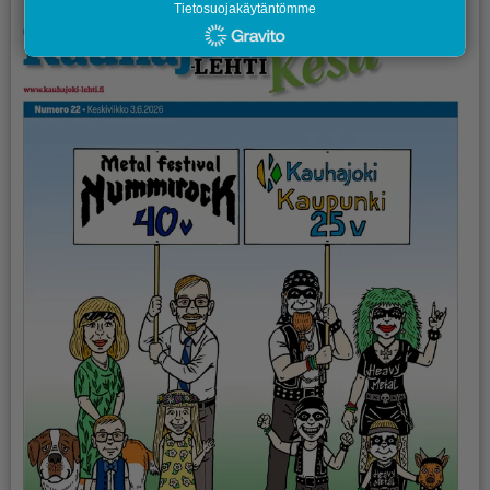
Tietosuojakäytäntömme