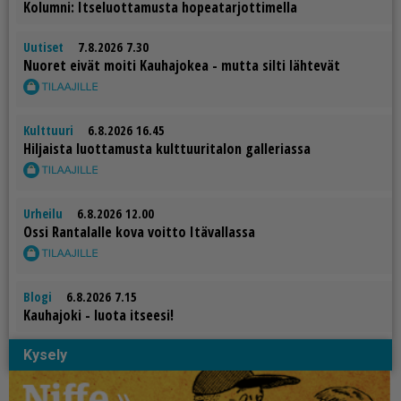
Ko­lum­ni: It­se­luot­ta­mus­ta ho­pe­a­tar­jot­ti­mel­la
Uutiset
7.8.2026 7.30
Nuo­ret ei­vät moi­ti Kau­ha­jo­kea - mut­ta sil­ti läh­te­vät
Kulttuuri
6.8.2026 16.45
Hil­jais­ta luot­ta­mus­ta kult­tuu­ri­ta­lon gal­le­ri­as­sa
Urheilu
6.8.2026 12.00
Os­si Ran­ta­lal­le kova voit­to Itä­val­las­sa
Blogi
6.8.2026 7.15
Kau­ha­jo­ki - luo­ta it­see­si!
Kysely