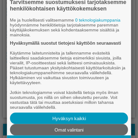
Tarvitsemme suostumuksesi tarjotaksemme
henkilökohtaisen käyttökokemuksen
Me ja huolellisesti valitsemamme
0 teknologiakumppania
hyödynnämme henkilötietoja tarjotaksemme paremman
käyttäjäkokemuksen sekä kohdentaaksemme sisältöä ja
mainoksia.
Hyväksymällä suostut tietojesi käyttöön seuraavasti
Käytämme laitetunnisteita ja tallennamme evästeitä
laitteellesi saadaksemme tietoja esimerkiksi sivuista, joilla
vierailit, IP-osoitteestasi sekä laitteesi ominaisuuksista.
Pääset tutustumaan yksityiskohtaisesti käyttötarkoituksiin ja
teknologiakumppaneihimme seuraavalla välilehdellä.
Hylkääminen voi vaikuttaa sivuston toimivuuteen ja
käytettävyyteen.
Jotkin teknologiamme voivat käsitellä tietoja myös ilman
suostumusta, jos niillä on siihen oikeutettu peruste. Voit
vastustaa tätä tai muuttaa asetuksiasi milloin tahansa
seuraavalla välilehdellä.
Hyväksyn kaikki
Kauhajoki-lehden Kesälehti
Omat valintani