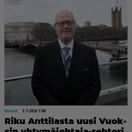
Uutiset
3.7.2026 7.00
Riku Ant­ti­las­ta uu­si Vuok­
sin yh­ty­mä­joh­ta­ja-reh­to­ri