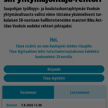
Suu­poh­jan työl­li­syys- ja kou­lu­tus­kun­ta­yh­ty­män Vuok­sin
yh­ty­mä­val­tuus­to va­lit­si vii­me tiis­tai­na yk­si­mie­li­ses­ti tur­
ku­lai­sen 58-vuo­ti­aan hal­l­lin­to­tie­tei­den mais­te­ri
Riku Ant­
ti­lan
Vuok­sin uu­dek­si reh­to­ri-joh­ta­jak­si.
Hei.
Tämä sisältö on vain Kauhajoki-lehden tilaajille.
Tilaa digitaalinen lehti tutustumistarjouksena kahdeksi
kuukaudeksi 24 eurolla.
Kirjaudu
Tilaa digilehti
Uusimmat
Luetuimmat
Uutiset
7.8.2026 12.00