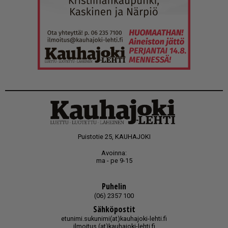
Puistotie 25, KAUHAJOKI
Avoinna:
ma - pe 9-15
Puhelin
(06) 2357 100
Sähköpostit
etunimi.sukunimi(at)kauhajoki-lehti.fi
ilmoitus (at)kauhajoki-lehti.fi