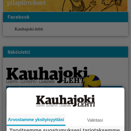
Facebook
Kauhajoki-lehti
Näköislehti
Arvostamme yksityisyyttäsi
Valintasi
Tarvitsemme suostumuksesi tarjotaksemme