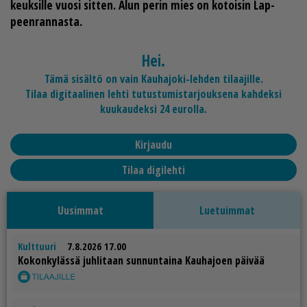
keuk­sil­le vuo­si sit­ten. Alun pe­rin mies on ko­toi­sin Lap­
peen­ran­nas­ta.
Hei.
Tämä sisältö on vain Kauhajoki-lehden tilaajille.
Tilaa digitaalinen lehti tutustumistarjouksena kahdeksi
kuukaudeksi 24 eurolla.
Kirjaudu
Tilaa digilehti
Uusimmat
Luetuimmat
Kulttuuri
7.8.2026 17.00
Ko­kon­ky­läs­sä juh­li­taan sun­nun­tai­na Kau­ha­jo­en päi­vää